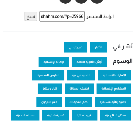
الرابط المختصر:
نسخ
نُشر في
الأخبار
خبر رئيسي
الوسوم
أوائل الثانوية العامة
الإغاثة الإنسانية
الإمارات الإنسانية
التعليم في غزة
الفارس الشهم 3
المشاريع الإنسانية
تخفيف المعاناة
تكايا ومخابز
جهود إغاثية مستمرة
دعم المخيمات
دعم النازحين
سكان قطاع غزة
طرود غذائية
كسوة شتوية
مساعدات غزة