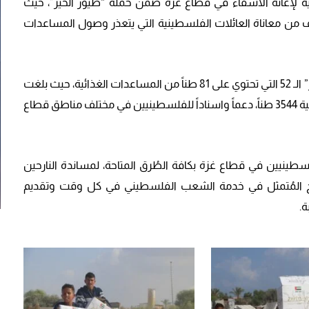
ية لإغاثة الأشقاء في قطاع غزة ضمن حملة “طيور الخير”، حيث
ائية، للتخفيف من معاناة العائلات الفلسطينية التي يتعذر وصول المساعدات
ونفذت دولة الإمارات عملية إسقاط المساعدات “طيور الخير” الـ 52 التي تحتوي على 81 طناً من المساعدات الغذائية، حيث بلغت
كمية المساعدات الإغاثية التي تم إسقاطها منذ إنطلاق العملية 3544 طناً، دعماً واسناداً للفلسطينيين في مختلف مناطق قطاع
ينيين في قطاع غزة بكافة الطُرق المتاحة، لمساندة النارحين
الراسخ المُتمثل في خدمة الشعب الفلسطيني في كل وقت وتقديم
.