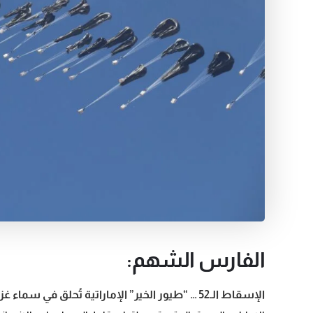
الفارس الشهم:
الإسقاط الـ52 … “طيور الخير” الإماراتية تُحلق في سماء غزة لإغاثة النازحين وتزويدهم بالمساعدات الغذائية: