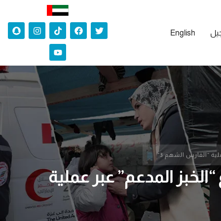
جيل
English
ة “الفارس الشهم 3”
لخبز المدعم” عبر عملية