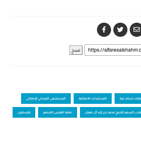
نسخ
مارات تساند غزة
المساعدات الاماراتية
المستشفى الميداني الإماراتي
حب السمو الشيخ محمد بن زايد آل نهيان
غملية الفارس الشهم
فلسطين