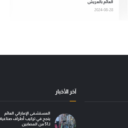
العائم بالعريش
2024-08-28
آخر الأخبار
عملية "الفارس الشهم 3" تسيّر إلى غزة الدفعة الأولى
بمساهمة من مؤسسة صقر بن محمد القاسمي، تطلق عمل
في إطار جهودها الإن
المستشفى الإماراتي العائم
ينجح في تركيب أطراف صناعية
لـ51 من المصابين