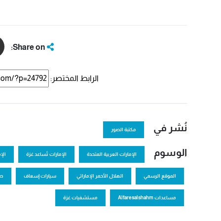
Share on:
الرابط المختصر:
نُشر في
مكتبة الصور
الوسوم
الإمارات العربية المتحدة
الإمارات تُساعد غزة
الإ
الموقع الرسمي
الهلال الأحمر الإماراتي
سيارات إسعاف
صا
مساعدات Alfaresalshahm
مستشفيات غزة