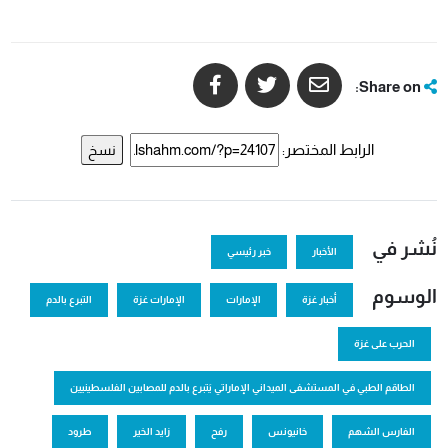
Share on:
الرابط المختصر:
نسخ
نُشر في
الأخبار
خبر رئيسي
الوسوم
أخبار غزة
الإمارات
الإمارات غزة
التبرع بالدم
الحرب على غزة
الطاقم الطبي في المستشفى الميداني الإماراتي يَتبرع بالدم للمصابين الفلسطينيين
الفارس الشهم
خانيونس
رفح
زايد الخير
طرود