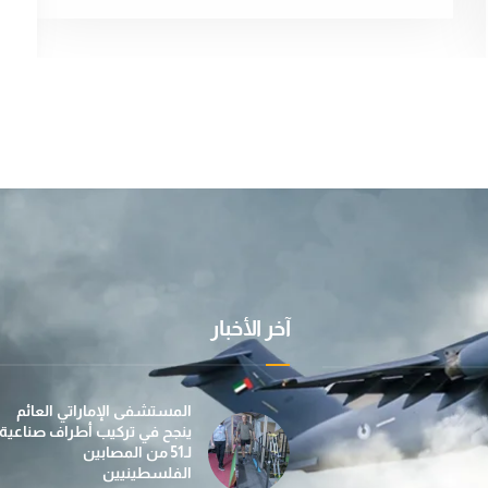
آخر الأخبار
عملية "الفارس الشهم 3" تسيّر إلى غزة الدفعة الأولى
بمساهمة من مؤسسة صقر بن محمد القاسمي، تطلق عمل
في إطار جهودها الإن
المستشفى الإماراتي العائم
ينجح في تركيب أطراف صناعية
لـ51 من المصابين
الفلسطينيين