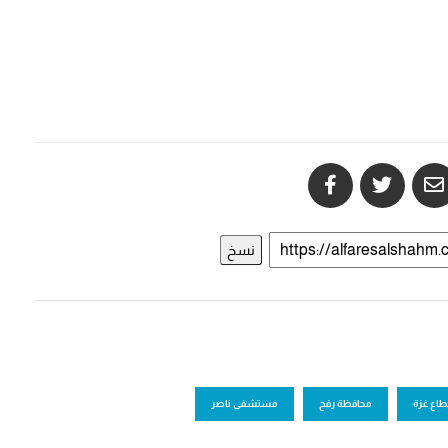
نسخ
طاع غزة
محافظة رفح
مستشفى ناصر