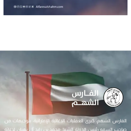
الفارس الشهم، كبرى العمليات الاغاثية الإماراتية، بتوجيهات من
صاحب السمو رئيس الدولة الشيخ محمد بن زايد آل نهيان لإغاثة