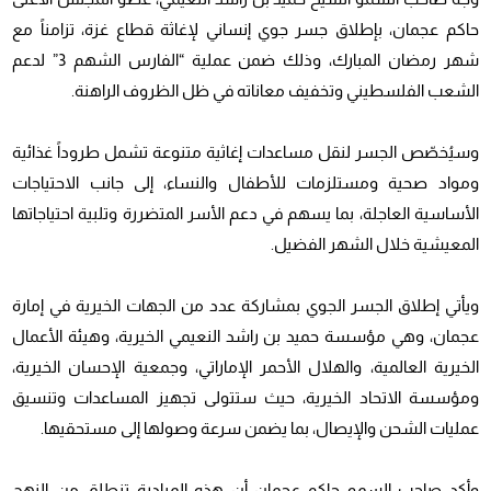
حاكم عجمان، بإطلاق جسر جوي إنساني لإغاثة قطاع غزة، تزامناً مع
شهر رمضان المبارك، وذلك ضمن عملية “الفارس الشهم 3” لدعم
الشعب الفلسطيني وتخفيف معاناته في ظل الظروف الراهنة.
وسيُخصّص الجسر لنقل مساعدات إغاثية متنوعة تشمل طروداً غذائية
ومواد صحية ومستلزمات للأطفال والنساء، إلى جانب الاحتياجات
الأساسية العاجلة، بما يسهم في دعم الأسر المتضررة وتلبية احتياجاتها
المعيشية خلال الشهر الفضيل.
ويأتي إطلاق الجسر الجوي بمشاركة عدد من الجهات الخيرية في إمارة
عجمان، وهي مؤسسة حميد بن راشد النعيمي الخيرية، وهيئة الأعمال
الخيرية العالمية، والهلال الأحمر الإماراتي، وجمعية الإحسان الخيرية،
ومؤسسة الاتحاد الخيرية، حيث ستتولى تجهيز المساعدات وتنسيق
عمليات الشحن والإيصال، بما يضمن سرعة وصولها إلى مستحقيها.
وأكد صاحب السمو حاكم عجمان أن هذه المبادرة تنطلق من النهج