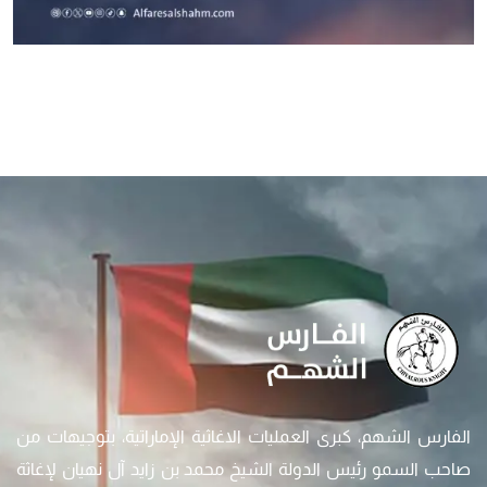
الفارس الشهم، كبرى العمليات الاغاثية الإماراتية، بتوجيهات من
صاحب السمو رئيس الدولة الشيخ محمد بن زايد آل نهيان لإغاثة