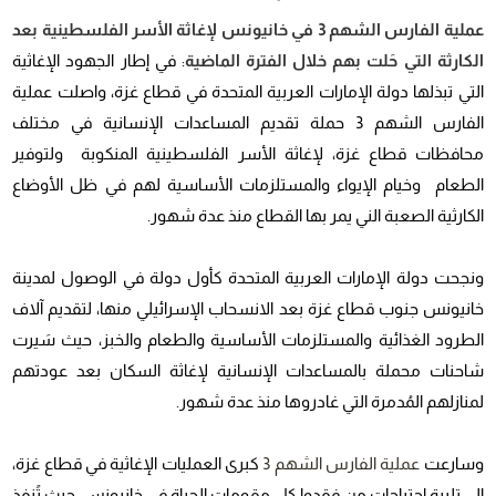
عملية الفارس الشهم 3 في خانيونس لإغاثة الأسر الفلسطينية بعد
الكارثة التي حَلت بهم خلال الفترة الماضية
: في إطار الجهود الإغاثية
التي تبذلها دولة الإمارات العربية المتحدة في قطاع غزة، واصلت عملية
الفارس الشهم 3 حملة تقديم المساعدات الإنسانية في مختلف
محافظات قطاع غزة، لإغاثة الأسر الفلسطينية المنكوبة ولتوفير
الطعام وخيام الإيواء والمستلزمات الأساسية لهم في ظل الأوضاع
الكارثية الصعبة الني يمر بها القطاع منذ عدة شهور.
ونجحت دولة الإمارات العربية المتحدة كأول دولة في الوصول لمدينة
خانيونس جنوب قطاع غزة بعد الانسحاب الإسرائيلي منها، لتقديم آلاف
الطرود الغذائية والمستلزمات الأساسية والطعام والخبز، حيث سَيرت
شاحنات محملة بالمساعدات الإنسانية لإغاثة السكان بعد عودتهم
لمنازلهم المُدمرة التي غادروها منذ عدة شهور.
وسارعت
عملية الفارس الشهم 3
كبرى العمليات الإغاثية في قطاع غزة،
إلى تلبية إحتياجات من فقدوا كل مقومات الحياة في خانيونس، حيث تًنفذ