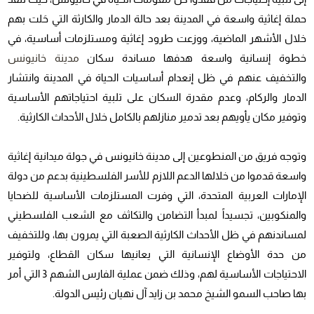
حملة إغاثية واسعة في المدينة بعد حالة الدمار والكارثة التي حَلت بهم
خلال الأشهر الماضية، ووزعت طرود إغاثية ومستلزمات أساسية، في
خطوة إنسانية واسعة هدفها مساندة سكان
مدينة خانيونس
والتخفيف عنهم في ظل إنعدام أساسيات الحياة في المدينة وانتشار
الدمار والركام، وعدم مقدرة السكان على تلبية احتياجاتهم الأساسية
وتوفير مكان يأويهم بعد تدمير منازلهم بالكامل خلال الأحداث الكارثية.
وتوجه فريق من المنطوعين إلى مدينة خانيونس في جولة ميدانية إغاثية
واسعة قدموا من خلالها الدعم اللازم للأسر الفلسطينية بدعم من دولة
الإمارات العربية المتحدة، التي وفرت المستلزمات الأساسية للضحايا
والمنكوبين، تجسيداً لمبدأ التضامن والتكاثف مع الشعب الفلسطيني
لمساندنهم في ظل الأحداث الكارثية الصعبة التي يمرون بها، وللتخفيف
من حدة الأوضاع الإنسانية التي يعانيها سكان القطاع، ولتوفير
الاحتياجات الأساسية لهم، وذلك ضمن عملية الفارس الشهم 3 التي أمر
بها صاحب السمو الشيخ محمد بن زايد آل نهيان رئيس الدولة.