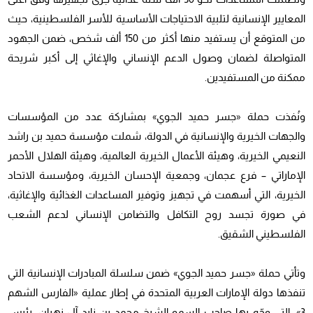
المعايير الإنسانية لتلبية الاحتياجات الأساسية للأسر الفلسطينية، حيث
من المتوقع أن يستفيد منها أكثر من 150 ألف شخص، ضمن الجهود
المتواصلة لضمان وصول الدعم الإنساني والإغاثي إلى أكبر شريحة
ممكنة من المستفيدين.
ونُفذت حملة «جسر حميد الجوي» بمشاركة عدد من المؤسسات
والجهات الخيرية والإنسانية في الدولة، شملت مؤسسة حميد بن راشد
النعيمي الخيرية، وهيئة الأعمال الخيرية العالمية، وهيئة الهلال الأحمر
الإماراتي – فرع عجمان، وجمعية الإحسان الخيرية، ومؤسسة الاتحاد
الخيرية، التي أسهمت في تجهيز وتوفير المساعدات الغذائية والإغاثية،
في صورة تجسد روح التكافل والتضامن الإنساني لدعم الشعب
الفلسطيني الشقيق.
وتأتي حملة «جسر حميد الجوي» ضمن سلسلة المبادرات الإنسانية التي
تنفذها دولة
الإمارات العربية المتحدة
في إطار عملية «الفارس الشهم
3»، التي وجّه بها صاحب السمو الشيخ محمد بن زايد آل نهيان، رئيس