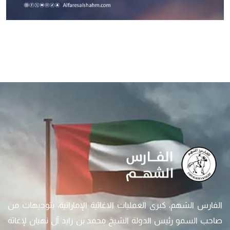
الفارس الشهم، كبرى العمليات الاغاثية الإماراتية، بتوجيهات من
صاحب السمو رئيس الدولة الشيخ محمد بن زايد آل نهيان لإغاثة