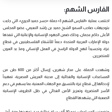
الفارس الشهم:
اختتمت عملية «الفارس الشهم 3» حملة «جسر حميد الجوي»، التي جاءت
بتوجيهات صاحب السمو الشيخ حميد بن راشد النعيمي، عضو المجلس
الأعلى حاكم عجمان، وذلك ضمن الجهود الإنسانية والإغاثية التي تنفذها
دولة
الإمارات العربية المتحدة
دعماً للأشقاء الفلسطينيين في قطاع
غزة، وتجسيداً لنهج الدولة الراسخ في العمل الإنساني ومدّ يد العون
للمتضررين.
وشهدت الحملة، على مدار شهرين، إرسال أكثر من 600 طن من
المساعدات الإنسانية والغذائية إلى مدينة
العريش
المصرية، تمهيداً
لإدخالها إلى قطاع غزة بالتنسيق مع الجهات المعنية، بما يسهم في دعم
الأسر المتضررة وتعزيز الأمن الغذائي في ظل الظروف الإنسانية
الصعبة التي يشهدها القطاع.
وتضمنت المساعدات نحو 30 ألف سلة غذائية جرى تجهيزها وفق أعلى