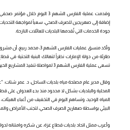
وقدمت عملية الفارس الشهم 3 اليو
إضافة إلى صهريجين للصرف الصحي، سعياً لمواجهة التحديات 
جودة الخدمات التي تُقدمها البلديات للعائلات النازحة.
وأكد منسق عمليات الفارس الشه
طارئة من دولة الإمارات نظراً لتهالك البنية التحتية في قط
تسعى عملية الفارس الشهم 3 لمواصلة تنفيذ المشاريع الحيوية، لتغطية وتسخير كل الجهود لمساندة الشعب الفلسطيني.
المحلية والبلديات بشكل لا محدود منذ بدء العدوان على قطا
المياه الوحيد، وتساهم اليوم في التخفيف من أعباء الهيئات،
البيئي بواسطة صهاريج الصرف الصحي، لتجنب الأمراض والمش
وأعرب ممثل اتحاد بلديات قطاع غزة، عن شكره وامتنانه لدول