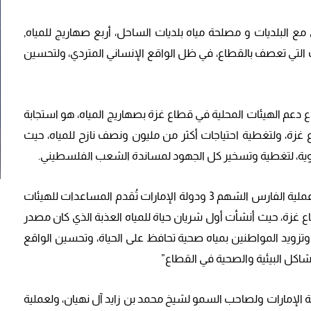
م خلال مؤتمر صحفي مع البلديات و مصلحة مياه بلديات الساحل، أربع صهاريج للمياه,
التي تعصف بالقطاع، في ظل الواقع الإنساني المتردي، ولتحسين
م 3، محمد ربيع، أن مشروع دعم الهيئات المحلية في قطاع غزة بصهاريج المياه، هو استجابة
اع غزة، ولتغطية احتياجات أكثر من مليون ونصف نازح للمياه، حيث
وقال مدير عام مصلحة مياه بلديات الساحل، د. عمر شتات: “عملية الفارس الشهم 3 ودولة الإمارات تُقدم المساعدات للهيئات
ع غزة، حيث أنشأت أول شريان حياة للمياه العذبة الذي كان مصدر
 وتزويد المواطنين بمياه صحية تحافظ على الحياة، وتحسين الواقع
اكل البيئية والصحية في القطاع”
ة الإمارات ولصاحب السمو لشيخ محمد بن زايد آل نهيان، ولعملية