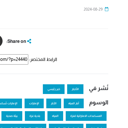
2024-08-29
Share on:
الرابط المختصر:
نُشر في
الأخبار
خبر رئيسي
الوسوم
آبار المياه
الآبار
الإمارات
الإمارات تُساعد
المساعدات الاماراتية لغزة
المياه
بلدية غزة
بيئة صحية