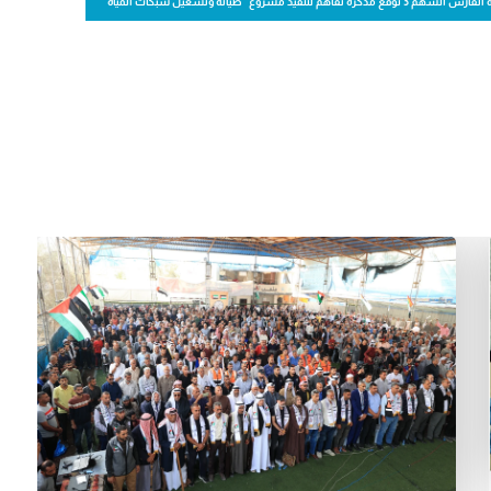
يذ مشروع "صيانة وتشغيل شبكات المياه"