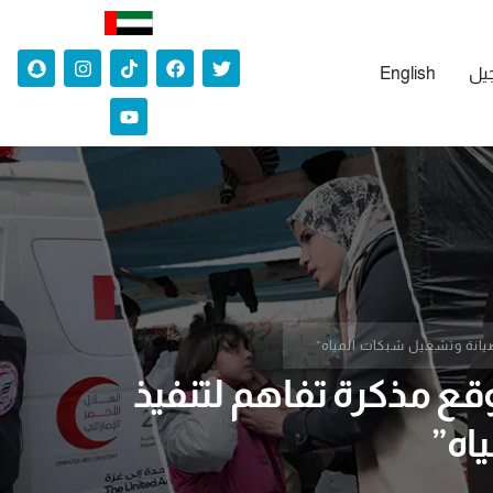
جيل
English
 سكان شمال القطاع … عملية الفارس الشهم 3 تُوقع مذكرة تفاهم لتنفيذ
اه”