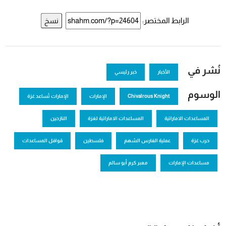
الرابط المختصر:
نسخ
نُشر في
الأخبار
خبر رئيسي
الوسوم
Chivalrous Knight
الإمارات
الإمارات تُساعد غزة
المساعدات الاماراتية
المساعدات الاماراتية لغزة
النازحين
حرب غزة
عملية الفارس الشهم
فلسطين
قوافل المساعدات
مساعدات الإمارات
معبر كرم أبو سالم