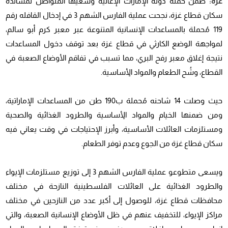
غزة:
ضمن حملة دولة الإمارات الإغاثية وسعيها المتواصل لمساندة
سكان قطاع غزة، نجحت عملية الفارس الشهم 3 في إدخال القافله رقم
119 مُحملة بالمساعدات الإنسانية المتنوعة عبر معبر كرم أبو سالم،
لمواجهة الوضع الكارثي في قطاع غزة بعد توقف دخول المساعدات
نتيجة إغلاق معبر رفح البري، مما تسبب في تفاقم الأوضاع الصعبة في
القطاع، وشُح الطعام والمواد الأٍساسية.
حيث وصلت 14 شاحنه مُحملة ب190 طن من المساعدات الإماراتية،
ومن ضمنها الخيام والمواد الأٍساسية والطرود الغذائية والصحية
ومستلزمات العائلات الأساسية، وأبرز الإحتياجات في وقت يعاني فيه
سكان قطاع غزة من الجوع وعدم توفر الطعام.
ويسعى متطوعو عملية الفارس الشهم 3 إلى توزيع مستلزمات الإيواء
والطرود الغذائية على العائلات الفلسطينية النازحة في مختلف
محافظات قطاع غزة، للوصول إلى أكبر عدد من النازحين في مختلف
مراكز الإيواء، للتخفيف عنهم في ظل الأوضاع الإنسانية الصعبة، والتي