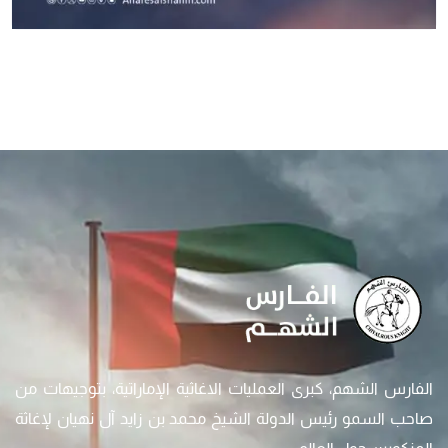
الفارس الشهم، كبرى العمليات الاغاثية الإماراتية، بتوجيهات من
صاحب السمو رئيس الدولة الشيخ محمد بن زايد آل نهيان لإغاثة