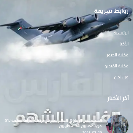
روابط سريعة
الرئيسية
الأخبار
مكتبة الصور
مكتبة الفيديو
من نحن
آخر الأخبار
المستشفى الإماراتي العائم ينجح في تركيب أطراف صناعية لـ51
من المصابين الفلسطينيين
2026-07-29