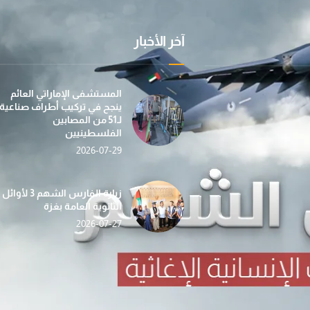
آخر الأخبار
عملية "الفارس الشهم 3" تسيّر إلى غزة الدفعة الأولى
بمساهمة من مؤسسة صقر بن محمد القاسمي، تطلق عمل
في إطار جهودها الإن
المستشفى الإماراتي العائم
ينجح في تركيب أطراف صناعية
لـ51 من المصابين
الفلسطينيين
2026-07-29
«الفارس الشهم 3» تدشّن حملة «دفء وأمان» لغزة بالتع
حصاد الأسبوع (112) … أنشطة إغاثية ومساعدات شاملة ت
ضمن مبادرة “دفء ومحبة”... عملية الف
زيارة الفارس الشهم 3 لأوائل
الثانوية العامة بغزة
2026-07-27