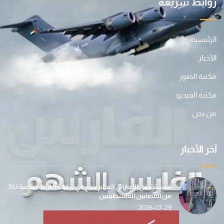
روابط سريعة
الرئيسية
الأخبار
مكتبة الصور
مكتبة الفيديو
من نحن
آخر الأخبار
المستشفى الإماراتي العائم ينجح في تركيب أطراف صناعية لـ51
من المصابين الفلسطينيين
2026-07-29