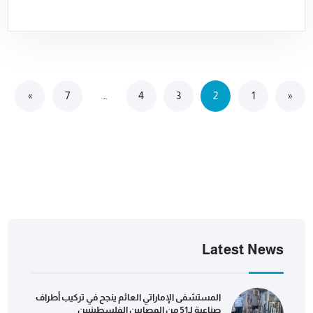
»
7
…
4
3
2
1
«
Latest News
المستشفى الإماراتي العائم ينجح في تركيب أطراف
صناعية لـ51 من المصابين الفلسطينيين