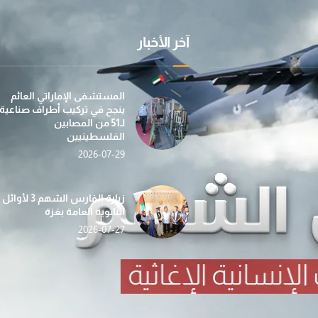
آخر الأخبار
عملية "الفارس الشهم 3" تسيّر إلى غزة الدفعة الأولى
بمساهمة من مؤسسة صقر بن محمد القاسمي، تطلق عمل
في إطار جهودها الإن
المستشفى الإماراتي العائم
ينجح في تركيب أطراف صناعية
لـ51 من المصابين
الفلسطينيين
2026-07-29
«الفارس الشهم 3» تدشّن حملة «دفء وأمان» لغزة بالتع
حصاد الأسبوع (112) … أنشطة إغاثية ومساعدات شاملة ت
ضمن مبادرة “دفء ومحبة”... عملية الف
زيارة الفارس الشهم 3 لأوائل
الثانوية العامة بغزة
2026-07-27