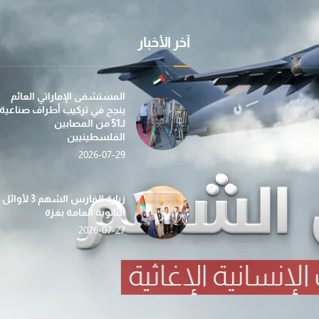
آخر الأخبار
عملية "الفارس الشهم 3" تسيّر إلى غزة الدفعة الأولى
بمساهمة من مؤسسة صقر بن محمد القاسمي، تطلق عمل
في إطار جهودها الإن
المستشفى الإماراتي العائم
ينجح في تركيب أطراف صناعية
لـ51 من المصابين
الفلسطينيين
2026-07-29
«الفارس الشهم 3» تدشّن حملة «دفء وأمان» لغزة بالتع
حصاد الأسبوع (112) … أنشطة إغاثية ومساعدات شاملة ت
ضمن مبادرة “دفء ومحبة”... عملية الف
زيارة الفارس الشهم 3 لأوائل
الثانوية العامة بغزة
2026-07-27