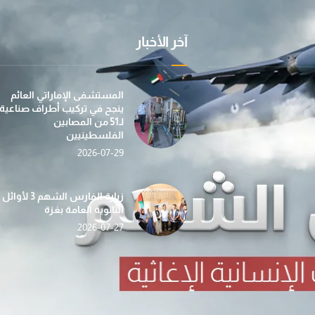
آخر الأخبار
عملية "الفارس الشهم 3" تسيّر إلى غزة الدفعة الأولى
بمساهمة من مؤسسة صقر بن محمد القاسمي، تطلق عمل
في إطار جهودها الإن
المستشفى الإماراتي العائم
ينجح في تركيب أطراف صناعية
لـ51 من المصابين
الفلسطينيين
2026-07-29
«الفارس الشهم 3» تدشّن حملة «دفء وأمان» لغزة بالتع
حصاد الأسبوع (112) … أنشطة إغاثية ومساعدات شاملة ت
ضمن مبادرة “دفء ومحبة”... عملية الف
زيارة الفارس الشهم 3 لأوائل
الثانوية العامة بغزة
2026-07-27