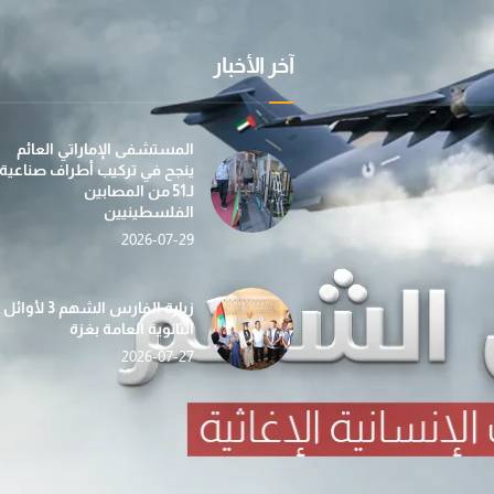
آخر الأخبار
عملية "الفارس الشهم 3" تسيّر إلى غزة الدفعة الأولى
بمساهمة من مؤسسة صقر بن محمد القاسمي، تطلق عمل
في إطار جهودها الإن
المستشفى الإماراتي العائم
ينجح في تركيب أطراف صناعية
لـ51 من المصابين
الفلسطينيين
2026-07-29
«الفارس الشهم 3» تدشّن حملة «دفء وأمان» لغزة بالتع
حصاد الأسبوع (112) … أنشطة إغاثية ومساعدات شاملة ت
ضمن مبادرة “دفء ومحبة”... عملية الف
زيارة الفارس الشهم 3 لأوائل
الثانوية العامة بغزة
2026-07-27