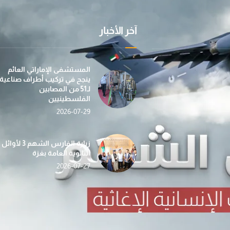
آخر الأخبار
عملية "الفارس الشهم 3" تسيّر إلى غزة الدفعة الأولى
بمساهمة من مؤسسة صقر بن محمد القاسمي، تطلق عمل
في إطار جهودها الإن
المستشفى الإماراتي العائم
ينجح في تركيب أطراف صناعية
لـ51 من المصابين
الفلسطينيين
2026-07-29
«الفارس الشهم 3» تدشّن حملة «دفء وأمان» لغزة بالتع
حصاد الأسبوع (112) … أنشطة إغاثية ومساعدات شاملة ت
ضمن مبادرة “دفء ومحبة”... عملية الف
زيارة الفارس الشهم 3 لأوائل
الثانوية العامة بغزة
2026-07-27