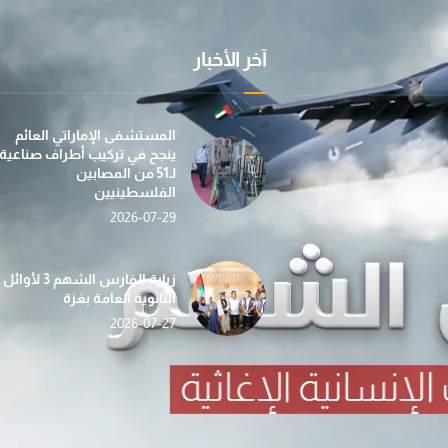
آخر الأخبار
عملية "الفارس الشهم 3" تسيّر إلى غزة الدفعة الأولى
بمساهمة من مؤسسة صقر بن محمد القاسمي، تطلق عمل
في إطار جهودها الإن
المستشفى الإماراتي العائم
ينجح في تركيب أطراف صناعية
لـ51 من المصابين
الفلسطينيين
2026-07-29
«الفارس الشهم 3» تدشّن حملة «دفء وأمان» لغزة بالتع
حصاد الأسبوع (112) … أنشطة إغاثية ومساعدات شاملة ت
ضمن مبادرة “دفء ومحبة”... عملية الف
زيارة الفارس الشهم 3 لأوائل
الثانوية العامة بغزة
2026-07-27