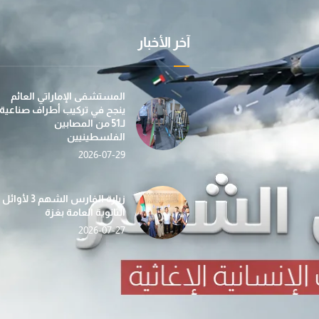
آخر الأخبار
عملية "الفارس الشهم 3" تسيّر إلى غزة الدفعة الأولى
بمساهمة من مؤسسة صقر بن محمد القاسمي، تطلق عمل
في إطار جهودها الإن
المستشفى الإماراتي العائم
ينجح في تركيب أطراف صناعية
لـ51 من المصابين
الفلسطينيين
2026-07-29
«الفارس الشهم 3» تدشّن حملة «دفء وأمان» لغزة بالتع
حصاد الأسبوع (112) … أنشطة إغاثية ومساعدات شاملة ت
ضمن مبادرة “دفء ومحبة”... عملية الف
زيارة الفارس الشهم 3 لأوائل
الثانوية العامة بغزة
2026-07-27