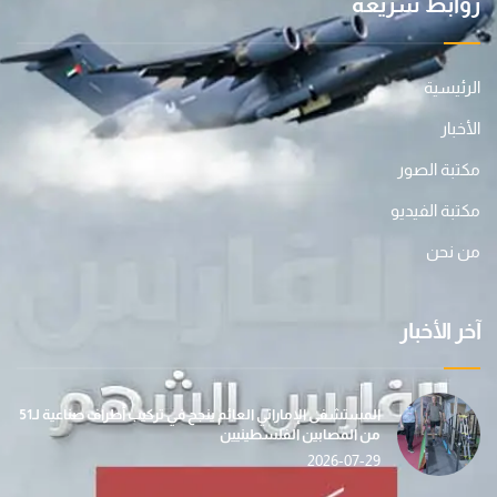
روابط سريعة
الرئيسية
الأخبار
مكتبة الصور
مكتبة الفيديو
من نحن
آخر الأخبار
المستشفى الإماراتي العائم ينجح في تركيب أطراف صناعية لـ51
من المصابين الفلسطينيين
2026-07-29