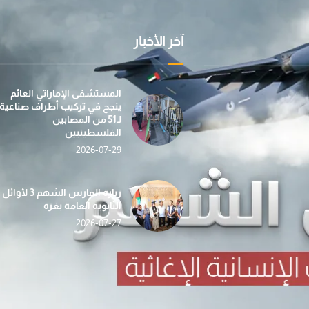
آخر الأخبار
عملية "الفارس الشهم 3" تسيّر إلى غزة الدفعة الأولى
بمساهمة من مؤسسة صقر بن محمد القاسمي، تطلق عمل
في إطار جهودها الإن
المستشفى الإماراتي العائم
ينجح في تركيب أطراف صناعية
لـ51 من المصابين
الفلسطينيين
2026-07-29
«الفارس الشهم 3» تدشّن حملة «دفء وأمان» لغزة بالتع
حصاد الأسبوع (112) … أنشطة إغاثية ومساعدات شاملة ت
ضمن مبادرة “دفء ومحبة”... عملية الف
زيارة الفارس الشهم 3 لأوائل
الثانوية العامة بغزة
2026-07-27