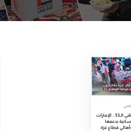
ئيسي
في يومها الوطني الـ53 .. الإمارات
نسانية بدعمها
وأهالي قطاع غزة