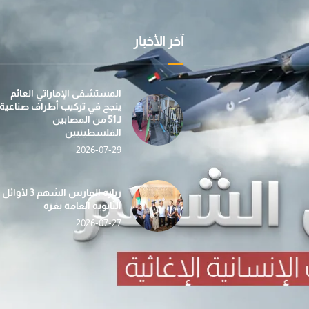
آخر الأخبار
عملية "الفارس الشهم 3" تسيّر إلى غزة الدفعة الأولى
بمساهمة من مؤسسة صقر بن محمد القاسمي، تطلق عمل
في إطار جهودها الإن
المستشفى الإماراتي العائم
ينجح في تركيب أطراف صناعية
لـ51 من المصابين
الفلسطينيين
2026-07-29
«الفارس الشهم 3» تدشّن حملة «دفء وأمان» لغزة بالتع
حصاد الأسبوع (112) … أنشطة إغاثية ومساعدات شاملة ت
ضمن مبادرة “دفء ومحبة”... عملية الف
زيارة الفارس الشهم 3 لأوائل
الثانوية العامة بغزة
2026-07-27