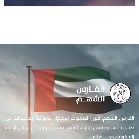
الفارس الشهم، كبرى العمليات الاغاثية الإماراتية، بتوجيهات من
صاحب السمو رئيس الدولة الشيخ محمد بن زايد آل نهيان لإغاثة
المنكوبين حول العالم