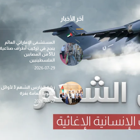
آخر الأخبار
عملية "الفارس الشهم 3" تسيّر إلى غزة الدفعة الأولى
بمساهمة من مؤسسة صقر بن محمد القاسمي، تطلق عمل
في إطار جهودها الإن
المستشفى الإماراتي العائم
ينجح في تركيب أطراف صناعية
لـ51 من المصابين
الفلسطينيين
2026-07-29
«الفارس الشهم 3» تدشّن حملة «دفء وأمان» لغزة بالتع
حصاد الأسبوع (112) … أنشطة إغاثية ومساعدات شاملة ت
ضمن مبادرة “دفء ومحبة”... عملية الف
زيارة الفارس الشهم 3 لأوائل
الثانوية العامة بغزة
2026-07-27