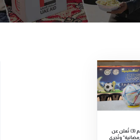
الفارس الشهم (3) تُعلن عن
مضانية” وتُجري