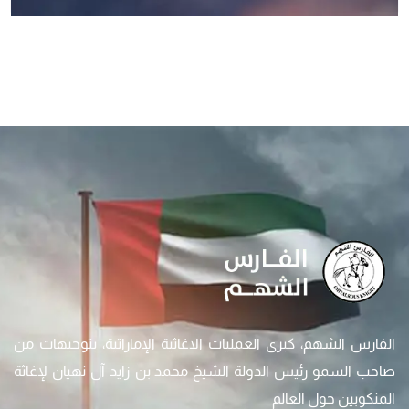
الفارس الشهم، كبرى العمليات الاغاثية الإماراتية، بتوجيهات من
صاحب السمو رئيس الدولة الشيخ محمد بن زايد آل نهيان لإغاثة
المنكوبين حول العالم