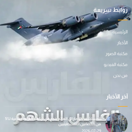
روابط سريعة
الرئيسية
الأخبار
مكتبة الصور
مكتبة الفيديو
من نحن
آخر الأخبار
المستشفى الإماراتي العائم ينجح في تركيب أطراف صناعية لـ51
من المصابين الفلسطينيين
2026-07-29