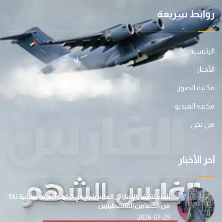
روابط سريعة
الرئيسية
الأخبار
مكتبة الصور
مكتبة الفيديو
من نحن
آخر الأخبار
المستشفى الإماراتي العائم ينجح في تركيب أطراف صناعية لـ51
من المصابين الفلسطينيين
2026-07-29