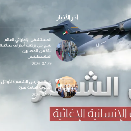
آخر الأخبار
عملية "الفارس الشهم 3" تسيّر إلى غزة الدفعة الأولى
بمساهمة من مؤسسة صقر بن محمد القاسمي، تطلق عمل
في إطار جهودها الإن
المستشفى الإماراتي العائم
ينجح في تركيب أطراف صناعية
لـ51 من المصابين
الفلسطينيين
2026-07-29
«الفارس الشهم 3» تدشّن حملة «دفء وأمان» لغزة بالتع
حصاد الأسبوع (112) … أنشطة إغاثية ومساعدات شاملة ت
ضمن مبادرة “دفء ومحبة”... عملية الف
زيارة الفارس الشهم 3 لأوائل
الثانوية العامة بغزة
2026-07-27