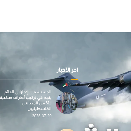
آخر الأخبار
عملية "الفارس الشهم 3" تسيّر إلى غزة الدفعة الأولى
بمساهمة من مؤسسة صقر بن محمد القاسمي، تطلق عمل
في إطار جهودها الإن
المستشفى الإماراتي العائم
ينجح في تركيب أطراف صناعية
لـ51 من المصابين
الفلسطينيين
2026-07-29
«الفارس الشهم 3» تدشّن حملة «دفء وأمان» لغزة بالتع
حصاد الأسبوع (112) … أنشطة إغاثية ومساعدات شاملة ت
ضمن مبادرة “دفء ومحبة”... عملية الف