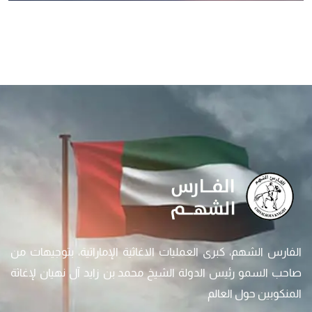
الفارس الشهم، كبرى العمليات الاغاثية الإماراتية، بتوجيهات من
صاحب السمو رئيس الدولة الشيخ محمد بن زايد آل نهيان لإغاثة
المنكوبين حول العالم