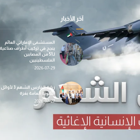
آخر الأخبار
عملية "الفارس الشهم 3" تسيّر إلى غزة الدفعة الأولى
بمساهمة من مؤسسة صقر بن محمد القاسمي، تطلق عمل
في إطار جهودها الإن
المستشفى الإماراتي العائم
ينجح في تركيب أطراف صناعية
لـ51 من المصابين
الفلسطينيين
2026-07-29
«الفارس الشهم 3» تدشّن حملة «دفء وأمان» لغزة بالتع
حصاد الأسبوع (112) … أنشطة إغاثية ومساعدات شاملة ت
ضمن مبادرة “دفء ومحبة”... عملية الف
زيارة الفارس الشهم 3 لأوائل
الثانوية العامة بغزة
2026-07-27