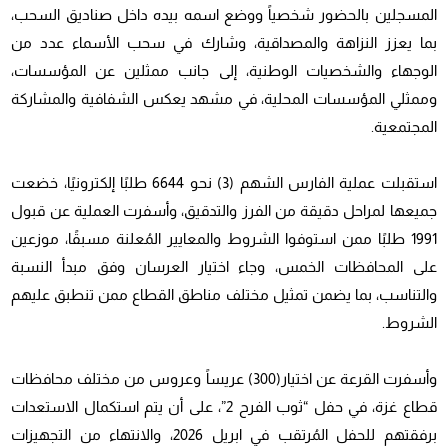
المسجلين بالحضور شخصياً ووضع اسمه بيده داخل صناديق السحب،
بما يعزز النزاهة والمصداقية، وشارك في سحب الأسماء عدد من
الوجهاء والشخصيات الوطنية، إلى جانب ممثلين عن المؤسسات،
وممثلي المؤسسات المحلية، في مشهد يعكس الشفافية والمشاركة
المجتمعية.
استقبلت عملية الفارس الشهم (3) نحو 6644 طلبًا إلكترونيًا، خضعت
جميعها لمراحل دقيقة من الفرز والتدقيق، وأسفرت العملية عن قبول
1991 طلبًا ممن استوفوا الشروط والمعايير المُعلنة مسبقًا، موزعين
على المحافظات الخمس، وجاء اختيار العرسان وفق مبدأ النسبة
والتناسب، بما يضمن تمثيل مختلف مناطق القطاع ممن تنطبق عليهم
الشروط.
وأسفرت القرعة عن اختيار(300) عريساً وعروس من مختلف محافظات
قطاع غزة، في حفل “ثوب الفرح 2”، على أن يتم استكمال الاستعدات
برفقتهم للحفل المُرتقب في ابريل 2026، والانتهاء من التجهيزات